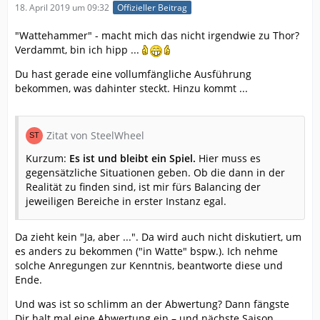
18. April 2019 um 09:32
Offizieller Beitrag
"Wattehammer" - macht mich das nicht irgendwie zu Thor?
Verdammt, bin ich hipp ...
Du hast gerade eine vollumfängliche Ausführung
bekommen, was dahinter steckt. Hinzu kommt ...
Zitat von SteelWheel
Kurzum:
Es ist und bleibt ein Spiel.
Hier muss es
gegensätzliche Situationen geben. Ob die dann in der
Realität zu finden sind, ist mir fürs Balancing der
jeweiligen Bereiche in erster Instanz egal.
Da zieht kein "Ja, aber ...". Da wird auch nicht diskutiert, um
es anders zu bekommen ("in Watte" bspw.). Ich nehme
solche Anregungen zur Kenntnis, beantworte diese und
Ende.
Und was ist so schlimm an der Abwertung? Dann fängste
Dir halt mal eine Abwertung ein – und nächste Saison