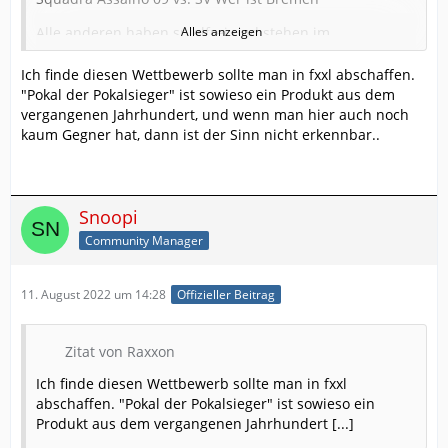
Alle anderen haben spielfrei und stehen im
Alles anzeigen
Viertelfinale.
Ich finde diesen Wettbewerb sollte man in fxxl abschaffen.
Vielleicht sollte man doch noch mal über den
"Pokal der Pokalsieger" ist sowieso ein Produkt aus dem
internationalen Wettbewerb eine Runde nachdenken.
vergangenen Jahrhundert, und wenn man hier auch noch
kaum Gegner hat, dann ist der Sinn nicht erkennbar..
Die Gruppenphase war schon extrem langweilig, weil
keine Teams vorhanden waren und das zieht sich jetzt
natürlich über die Finalspiele weiter.
Während im ESU CUP hauen und stechen in den
Snoopi
Gruppen herrscht, weil nur einer von vier weiterkommt
Community Manager
ist es im eigentlich höherwertigen XXL Winner
rumpimmeln bis ins Viertelfinale, weil entweder alle
weiterkommen oder keine Gegner da sind.
11. August 2022 um 14:28
Offizieller Beitrag
Extra hier gepostet, weil ich erneut keine Diskussion
führen möchte.
Zitat von Raxxon
Wollte es lediglich mal jammernd niederschreiben.
Ich finde diesen Wettbewerb sollte man in fxxl
abschaffen. "Pokal der Pokalsieger" ist sowieso ein
Produkt aus dem vergangenen Jahrhundert [...]