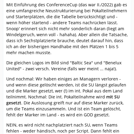
Mit Einführung des ConferenceCup (das war II./2022) gab es
eine umfangreiche Neustrukturierung bei Pokalteilnehmern
und Starterplätzen, die die Tabelle berücksichtigt und -
wenn höher startend - andere Teams nachrücken lässt.
Snoop' erinnert sich nicht mehr sonderlich daran (liegt am
Windelgeruch, wenn voll - hahaha). Aber allein die Tatsache,
dass ich Sechstplatzierte brauche, deutet darauf hin, dass
ich an der bisherigen Handhabe mit den Plätzen 1 bis 5
mehr machen musste.
Die gleichen Logos im Bild sind "Baltic Sea" und "Benelux
United" - zwei versch. Vereine (falls wer meint ... naja!).
Und nochmal: Wir haben einiges an Managern verloren -
und wenn diese gelöscht werden, ist die SU längst gelaufen
und die Marker gesetzt, wer (!) im int. Pokal aus dem Land
teilnimmt. Nochmal: Die int. Pokalteilnahme wird
mit SU
gesetzt
. Die Auslosung greift nur auf diese Marker zurück,
um die Teams einzusammeln. Und ist ein Team gelöscht,
fehlt der Marker im Land - es wird ein GOD gesetzt.
NEIN, es wird nicht nachplatziert nach SU, wenn Teams
fehlen - weder händisch, noch per Script. Dann fehlt ein