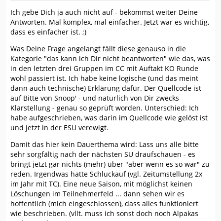
Ich gebe Dich ja auch nicht auf - bekommst weiter Deine
Antworten. Mal komplex, mal einfacher. Jetzt war es wichtig,
dass es einfacher ist. ;)
Was Deine Frage angelangt fällt diese genauso in die
Kategorie "das kann ich Dir nicht beantworten" wie das, was
in den letzten drei Gruppen im CC mit Auftakt KO Runde
wohl passiert ist. Ich habe keine logische (und das meint
dann auch technische) Erklärung dafür. Der Quellcode ist
auf Bitte von Snoop' - und natürlich von Dir zwecks
Klarstellung - genau so geprüft worden. Unterschied: Ich
habe aufgeschrieben, was darin im Quellcode wie gelöst ist
und jetzt in der ESU verewigt.
Damit das hier kein Dauerthema wird: Lass uns alle bitte
sehr sorgfältig nach der nächsten SU draufschauen - es
bringt jetzt gar nichts (mehr) über "aber wenn es so war" zu
reden. Irgendwas hatte Schluckauf (vgl. Zeitumstellung 2x
im Jahr mit TC). Eine neue Saison, mit möglichst keinen
Löschungen im Teilnehmerfeld ... dann sehen wir es
hoffentlich (mich eingeschlossen), dass alles funktioniert
wie beschrieben. (vllt. muss ich sonst doch noch Alpakas