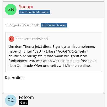
Snoopi
Community Manager
18. August 2022 um 16:01
Offizieller Beitrag
Zitat von SteelWheel
Um dem Thema jetzt diese Eigendynamik zu nehmen,
habe ich unter "ESU -> Erlass"
HOFFENTLICH
sehr
deutlich herausgestellt, was wann wie greift bzw.
funktioniert
UND
wer wann wo teilnimmt. Ist frisch aus
dem Quellcode-Ofen und seit zwei Minuten online.
Danke dir ;)
Fofcom
Gast