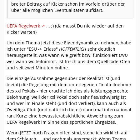
breiter Beitrag auf Kicker schon im Vorfeld drüber der
über alle möglichen Eventualitäten aufklärt.
UEFA Regelwerk
... ;) (da musst Du nie wieder auf den
Kicker warten)
Um dem Thema jetzt diese Eigendynamik zu nehmen, habe
ich unter "ESU -> Erlass"
HOFFENTLICH
sehr deutlich
herausgestellt, was wann wie greift bzw. funktioniert
UND
wer wann wo teilnimmt. Ist frisch aus dem Quellcode-Ofen
und seit zwei Minuten online.
Die einzige Ausnahme gegenüber der Realität ist (und
bleibt) die Regelung mit dem unterlegenen Finalteilnehmer
des xxl Pokals - hier erachte ich dies als leistungsgerechte
Belohnung, weil der xxl Pokal doch sehr fies/schwierig ist
und wer im Finale steht (und dort verliert), kann auch als
Zweitliga-Club (und natürlich tiefer) dann mal international
ran. Kurz: eine bewusste/absichtliche Abweichung zum
UEFA Regelwerk im Sinne des sportlichen Ehrgeizes.
Wenn JETZT noch Fragen offen sind, stehe ich wirklich auf
dem Schlauch ... und nochmals angemerkt: Wenn Teams