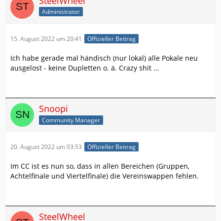
SteelWheel
Administrator
15. August 2022 um 20:41
Offizieller Beitrag
Ich habe gerade mal händisch (nur lokal) alle Pokale neu
ausgelost - keine Dupletten o. ä. Crazy shit ...
Snoopi
Community Manager
20. August 2022 um 03:53
Offizieller Beitrag
Im CC ist es nun so, dass in allen Bereichen (Gruppen,
Achtelfinale und Viertelfinale) die Vereinswappen fehlen.
SteelWheel