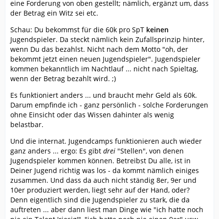
eine Forderung von oben gestellt; nämlich, ergänzt um, dass
der Betrag ein Witz sei etc.
Schau: Du bekommst für die 60k pro SpT
keinen
Jugendspieler. Da steckt nämlich kein Zufallsprinzip hinter,
wenn Du das bezahlst. Nicht nach dem Motto "oh, der
bekommt jetzt einen neuen Jugendspieler". Jugendspieler
kommen bekanntlich im Nachtlauf ... nicht nach Spieltag,
wenn der Betrag bezahlt wird. ;)
Es funktioniert anders ... und braucht mehr Geld als 60k.
Darum empfinde ich - ganz persönlich - solche Forderungen
ohne Einsicht oder das Wissen dahinter als wenig
belastbar.
Und die internat. Jugendcamps funktionieren auch wieder
ganz anders ... ergo: Es gibt
drei
"Stellen", von denen
Jugendspieler kommen können. Betreibst Du alle, ist in
Deiner Jugend richtig was los - da kommt nämlich einiges
zusammen. Und dass da auch nicht ständig 8er, 9er und
10er produziert werden, liegt sehr auf der Hand, oder?
Denn eigentlich sind die Jugendspieler zu stark, die da
auftreten ... aber dann liest man Dinge wie "ich hatte noch