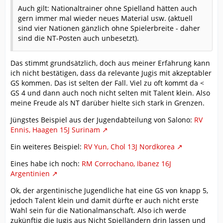
Auch gilt: Nationaltrainer ohne Spielland hätten auch
gern immer mal wieder neues Material usw. (aktuell
sind vier Nationen gänzlich ohne Spielerbreite - daher
sind die NT-Posten auch unbesetzt).
Das stimmt grundsätzlich, doch aus meiner Erfahrung kann
ich nicht bestätigen, dass da relevante Jugis mit akzeptabler
GS kommen. Das ist selten der Fall. Viel zu oft kommt da <
GS 4 und dann auch noch nicht selten mit Talent klein. Also
meine Freude als NT darüber hielte sich stark in Grenzen.
Jüngstes Beispiel aus der Jugendabteilung von Salono:
RV
Ennis, Haagen 15J Surinam
Ein weiteres Beispiel:
RV Yun, Chol 13J Nordkorea
Eines habe ich noch:
RM Corrochano, Ibanez 16J
Argentinien
Ok, der argentinische Jugendliche hat eine GS von knapp 5,
jedoch Talent klein und damit dürfte er auch nicht erste
Wahl sein für die Nationalmanschaft. Also ich werde
zukünftig die Jugis aus Nicht Spielländern drin lassen und