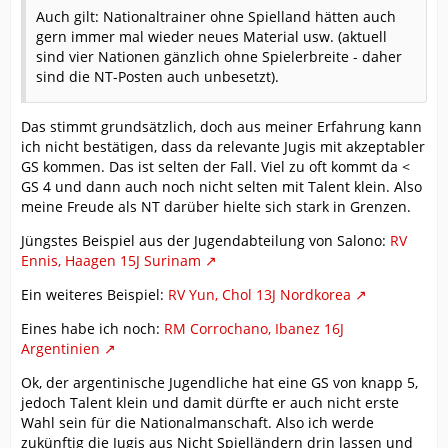
Auch gilt: Nationaltrainer ohne Spielland hätten auch
gern immer mal wieder neues Material usw. (aktuell
sind vier Nationen gänzlich ohne Spielerbreite - daher
sind die NT-Posten auch unbesetzt).
Das stimmt grundsätzlich, doch aus meiner Erfahrung kann
ich nicht bestätigen, dass da relevante Jugis mit akzeptabler
GS kommen. Das ist selten der Fall. Viel zu oft kommt da <
GS 4 und dann auch noch nicht selten mit Talent klein. Also
meine Freude als NT darüber hielte sich stark in Grenzen.
Jüngstes Beispiel aus der Jugendabteilung von Salono:
RV
Ennis, Haagen 15J Surinam
Ein weiteres Beispiel:
RV Yun, Chol 13J Nordkorea
Eines habe ich noch:
RM Corrochano, Ibanez 16J
Argentinien
Ok, der argentinische Jugendliche hat eine GS von knapp 5,
jedoch Talent klein und damit dürfte er auch nicht erste
Wahl sein für die Nationalmanschaft. Also ich werde
zukünftig die Jugis aus Nicht Spielländern drin lassen und