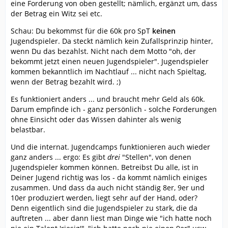
eine Forderung von oben gestellt; nämlich, ergänzt um, dass
der Betrag ein Witz sei etc.
Schau: Du bekommst für die 60k pro SpT
keinen
Jugendspieler. Da steckt nämlich kein Zufallsprinzip hinter,
wenn Du das bezahlst. Nicht nach dem Motto "oh, der
bekommt jetzt einen neuen Jugendspieler". Jugendspieler
kommen bekanntlich im Nachtlauf ... nicht nach Spieltag,
wenn der Betrag bezahlt wird. ;)
Es funktioniert anders ... und braucht mehr Geld als 60k.
Darum empfinde ich - ganz persönlich - solche Forderungen
ohne Einsicht oder das Wissen dahinter als wenig
belastbar.
Und die internat. Jugendcamps funktionieren auch wieder
ganz anders ... ergo: Es gibt
drei
"Stellen", von denen
Jugendspieler kommen können. Betreibst Du alle, ist in
Deiner Jugend richtig was los - da kommt nämlich einiges
zusammen. Und dass da auch nicht ständig 8er, 9er und
10er produziert werden, liegt sehr auf der Hand, oder?
Denn eigentlich sind die Jugendspieler zu stark, die da
auftreten ... aber dann liest man Dinge wie "ich hatte noch