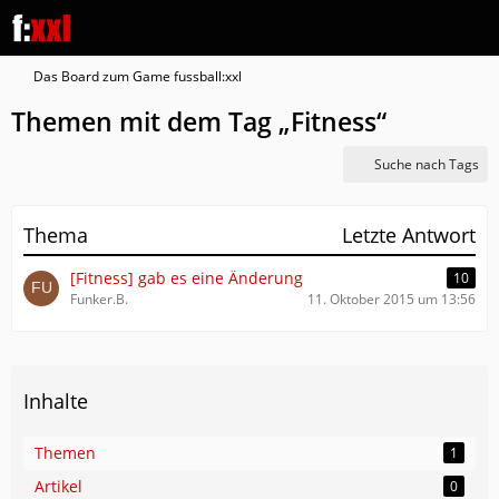
Das Board zum Game fussball:xxl
Themen mit dem Tag „Fitness“
Suche nach Tags
Thema
Letzte Antwort
[Fitness] gab es eine Änderung
10
Funker.B.
11. Oktober 2015 um 13:56
Inhalte
Themen
1
Artikel
0