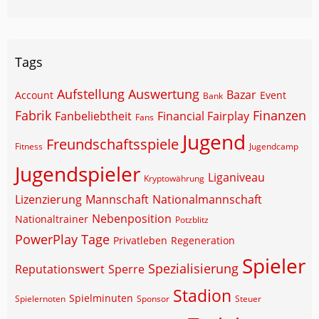
Tags
Aufstellung
Auswertung
Bazar
Account
Event
Bank
Fabrik
Finanzen
Fanbeliebtheit
Financial Fairplay
Fans
Jugend
Freundschaftsspiele
Fitness
Jugendcamp
Jugendspieler
Liganiveau
Kryptowährung
Lizenzierung
Mannschaft
Nationalmannschaft
Nebenposition
Nationaltrainer
Potzblitz
PowerPlay Tage
Privatleben
Regeneration
Spieler
Spezialisierung
Reputationswert
Sperre
Stadion
Spielminuten
Spielernoten
Sponsor
Steuer