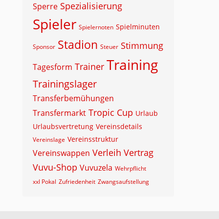
Spezialisierung
Sperre
Spieler
Spielminuten
Spielernoten
Stadion
Stimmung
Sponsor
Steuer
Training
Trainer
Tagesform
Trainingslager
Transferbemühungen
Tropic Cup
Transfermarkt
Urlaub
Urlaubsvertretung
Vereinsdetails
Vereinsstruktur
Vereinslage
Verleih
Vertrag
Vereinswappen
Vuvu-Shop
Vuvuzela
Wehrpflicht
xxl Pokal
Zufriedenheit
Zwangsaufstellung