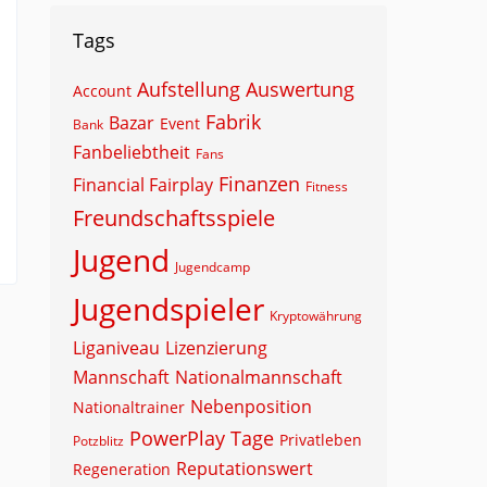
Tags
Aufstellung
Auswertung
Account
Fabrik
Bazar
Event
Bank
Fanbeliebtheit
Fans
Finanzen
Financial Fairplay
Fitness
Freundschaftsspiele
Jugend
Jugendcamp
Jugendspieler
Kryptowährung
Liganiveau
Lizenzierung
Mannschaft
Nationalmannschaft
Nebenposition
Nationaltrainer
PowerPlay Tage
Privatleben
Potzblitz
Reputationswert
Regeneration