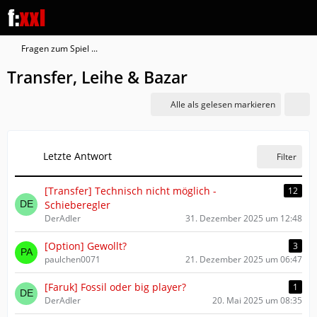
Fragen zum Spiel ...
Transfer, Leihe & Bazar
Alle als gelesen markieren
Letzte Antwort
Filter
[Transfer] Technisch nicht möglich -
12
Schieberegler
DerAdler
31. Dezember 2025 um 12:48
[Option] Gewollt?
3
paulchen0071
21. Dezember 2025 um 06:47
[Faruk] Fossil oder big player?
1
DerAdler
20. Mai 2025 um 08:35